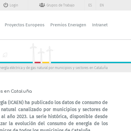
Login
Grupos de Trabajo
ES
EN
Proyectos Europeos
Premios Eneragen
Intranet
ergía eléctrica y de gas natural por municipios y sectores en Cataluña
es en Cataluña
rgía (ICAEN) ha publicado los datos de
consumo de
 natural canalizado
por municipios y sectores de
al año 2023. La serie histórica, disponible desde
izar la evolución del consumo de energía de los
micos de todos los municipios de Cataluña