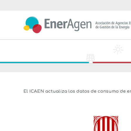
Saltar
al
contenido
El ICAEN actualiza los datos de consumo de en