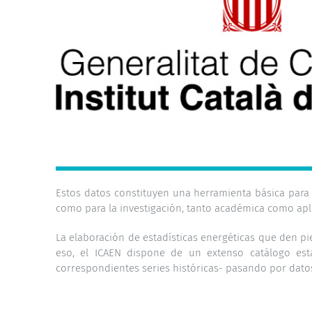
Estos datos constituyen una herramienta básica para l
como para la investigación, tanto académica como aplic
La elaboración de estadísticas energéticas que den pi
eso, el ICAEN dispone de un extenso catálogo esta
correspondientes series históricas- pasando por datos s