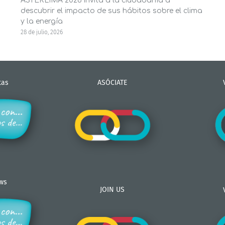
ASTEKLIMA 2026 invita a la ciudadanía a
descubrir el impacto de sus hábitos sobre el clima
y la energía
28 de julio, 2026
tas
ASÓCIATE
ews
JOIN US