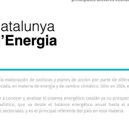
a elaboración de políticas y planes de acción por parte de difer
ada, en materia de energía y de cambio climático. Sólo en 2024, es
e a conocer y analizar el sistema energético catalán ya su prospec
dístico, que va desde el balance energético anual hasta el a
ectoriales, y es el principal referente del país en esta materia.