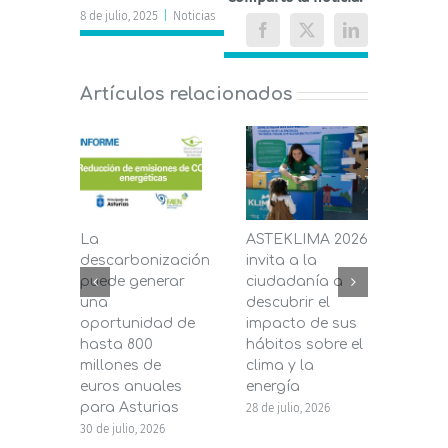
8 de julio, 2025
|
Noticias
Facebook
X
LinkedIn
Artículos relacionados
La
ASTEKLIMA 2026
La D
descarbonización
invita a la
de C
puede generar
ciudadanía a
dest
una
descubrir el
200.
oportunidad de
impacto de sus
la in
hasta 800
hábitos sobre el
pane
millones de
clima y la
en s
euros anuales
energía
de b
para Asturias
28 de julio, 2026
27 de j
30 de julio, 2026