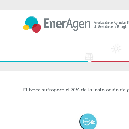
Saltar
al
contenido
El Ivace sufragará el 70% de la instalación d