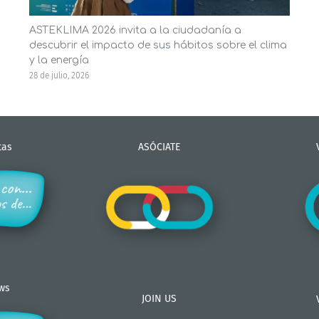
ASTEKLIMA 2026 invita a la ciudadanía a
descubrir el impacto de sus hábitos sobre el clima
y la energía
28 de julio, 2026
tas
ASÓCIATE
ews
JOIN US