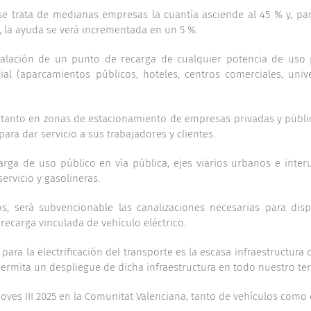
e trata de medianas empresas la cuantía asciende al 45 % y, par
 la ayuda se verá incrementada en un 5 %.
talación de un punto de recarga de cualquier potencia de uso pr
al (aparcamientos públicos, hoteles, centros comerciales, unive
tanto en zonas de estacionamiento de empresas privadas y pública
ra dar servicio a sus trabajadores y clientes.
rga de uso público en vía pública, ejes viarios urbanos e inter
ervicio y gasolineras.
 será subvencionable las canalizaciones necesarias para dispo
recarga vinculada de vehículo eléctrico.
ra la electrificación del transporte es la escasa infraestructura d
rmita un despliegue de dicha infraestructura en todo nuestro terr
ves III 2025 en la Comunitat Valenciana, tanto de vehículos como d