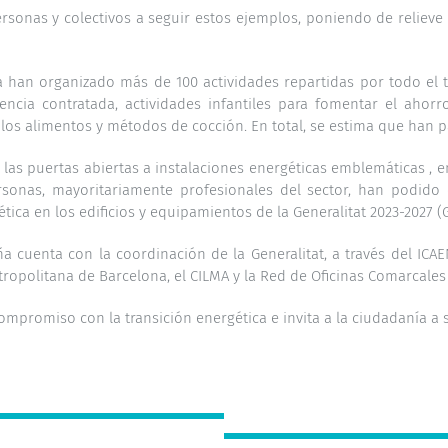
rsonas y colectivos a seguir estos ejemplos, poniendo de relieve l
a
han organizado más de
100 actividades
repartidas por todo el te
tencia contratada, actividades infantiles para fomentar el ahorr
e los alimentos y métodos de cocción. En total, se estima que han 
 las
puertas abiertas a instalaciones energéticas emblemáticas
, e
rsonas, mayoritariamente profesionales del sector, han podid
ética en los edificios y equipamientos de la Generalitat 2023-2027 
uña cuenta con la coordinación de la Generalitat, a través del ICA
tropolitana de Barcelona, el CILMA y la Red de Oficinas Comarcales
mpromiso con la transición energética e invita a la ciudadanía a s