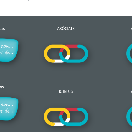
tas
ASÓCIATE
ews
JOIN US