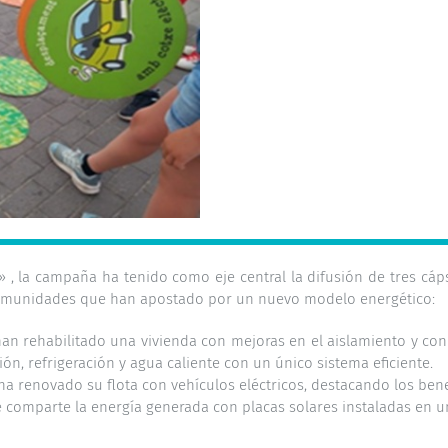
»
, la campaña ha tenido como eje central la difusión de tres cáp
comunidades que han apostado por un nuevo modelo energético:
an rehabilitado una vivienda con mejoras en el aislamiento y con
ón, refrigeración y agua caliente con un único sistema eficiente.
 renovado su flota con vehículos eléctricos, destacando los benef
e comparte la energía generada con placas solares instaladas en 