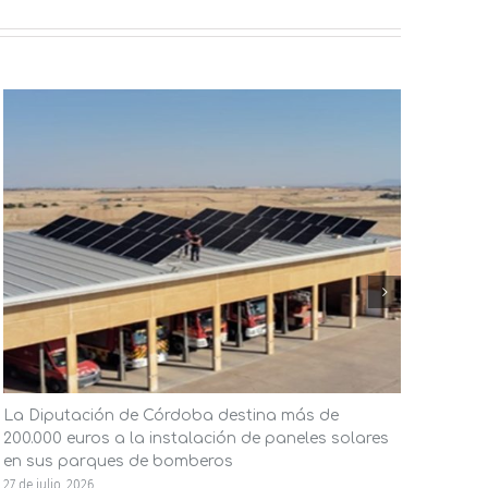
La Diputación de Córdoba destina más de
El A
200.000 euros a la instalación de paneles solares
ener
en sus parques de bomberos
la in
27 de julio, 2026
23 de j