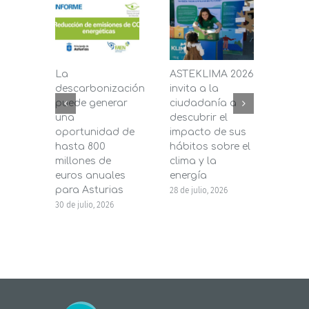
La
ASTEKLIMA 2026
La D
descarbonización
invita a la
de C
puede generar
ciudadanía a
dest
una
descubrir el
200.
oportunidad de
impacto de sus
la in
hasta 800
hábitos sobre el
pane
millones de
clima y la
en s
euros anuales
energía
de b
para Asturias
28 de julio, 2026
27 de j
30 de julio, 2026