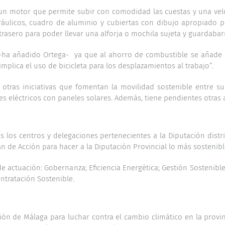
on un motor que permite subir con comodidad las cuestas y una ve
ulicos, cuadro de aluminio y cubiertas con dibujo apropiado par
trasero para poder llevar una alforja o mochila sujeta y guardabar
io –ha añadido Ortega- ya que al ahorro de combustible se añade
mplica el uso de bicicleta para los desplazamientos al trabajo”.
otras iniciativas que fomentan la movilidad sostenible entre s
etes eléctricos con paneles solares. Además, tiene pendientes otr
s los centros y delegaciones pertenecientes a la Diputación dist
n de Acción para hacer a la Diputación Provincial lo más sostenibl
e actuación: Gobernanza; Eficiencia Energética; Gestión Sostenibl
ontratación Sostenible.
ión de Málaga para luchar contra el cambio climático en la provin