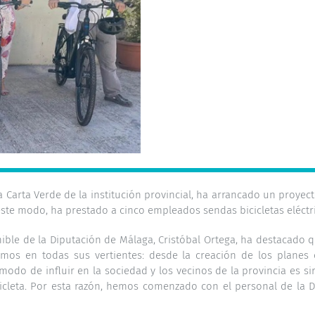
a Carta Verde de la institución provincial, ha arrancado un proyect
este modo, ha prestado a cinco empleados sendas bicicletas eléctr
enible de la Diputación de Málaga, Cristóbal Ortega, ha destacado
emos en todas sus vertientes: desde la creación de los plane
do de influir en la sociedad y los vecinos de la provincia es si
icleta. Por esta razón, hemos comenzado con el personal de la 