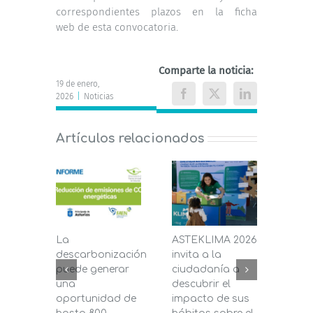
correspondientes plazos en la
ficha
web
de esta convocatoria.
Comparte la noticia:
19 de enero,
2026
|
Noticias
Facebook
X
LinkedIn
Artículos relacionados
La
ASTEKLIMA 2026
La D
descarbonización
invita a la
de C
puede generar
ciudadanía a
dest
una
descubrir el
200.
oportunidad de
impacto de sus
la in