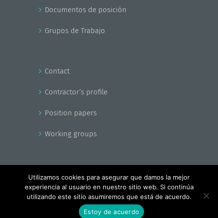
Documentos de posición
Grupos de Trabajo
Contact
Contractor’s profile
Position papers
Working groups
Utilizamos cookies para asegurar que damos la mejor
experiencia al usuario en nuestro sitio web. Si continúa
Copyright - EnerAgen 2017
utilizando este sitio asumiremos que está de acuerdo.
Facebook
X
YouTube
Estoy de acuerdo