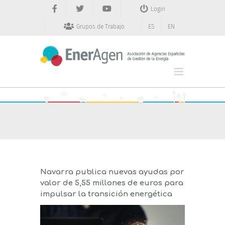
Saltar
Login
al
contenido
Grupos de Trabajo
ES
EN
Navarra publica nuevas ayudas por
valor de 5,55 millones de euros para
impulsar la transición energética