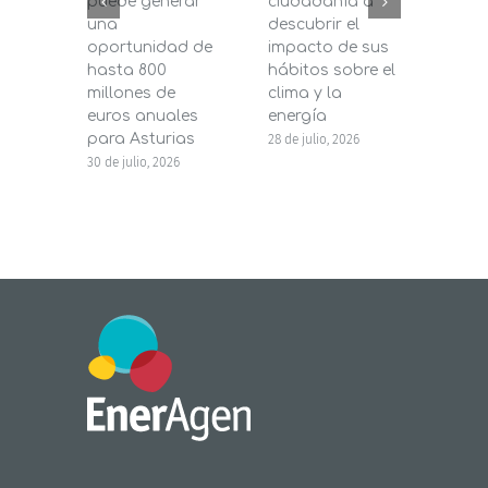
puede generar
ciudadanía a
dest
una
descubrir el
200.
oportunidad de
impacto de sus
la in
hasta 800
hábitos sobre el
pane
millones de
clima y la
en s
euros anuales
energía
de b
para Asturias
28 de julio, 2026
27 de j
30 de julio, 2026