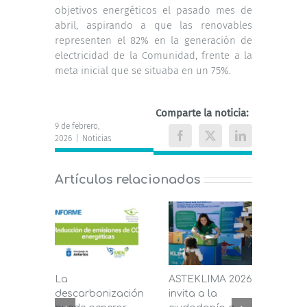
objetivos energéticos el pasado mes de
abril, aspirando a que las renovables
representen el 82% en la generación de
electricidad de la Comunidad, frente a la
meta inicial que se situaba en un 75%.
Comparte la noticia:
9 de febrero,
2026
|
Noticias
Facebook
X
LinkedIn
Artículos relacionados
La
ASTEKLIMA 2026
La D
descarbonización
invita a la
de C