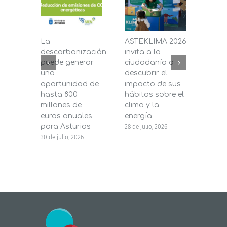
La
ASTEKLIMA 2026
La D
descarbonización
invita a la
de C
puede generar
ciudadanía a
dest
una
descubrir el
200.
oportunidad de
impacto de sus
la in
hasta 800
hábitos sobre el
pane
millones de
clima y la
en s
euros anuales
energía
de b
para Asturias
28 de julio, 2026
27 de j
30 de julio, 2026