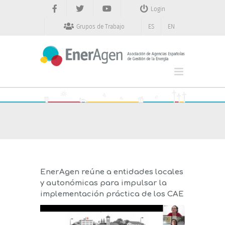
Saltar
Login
al
contenido
Grupos de Trabajo
ES
EN
EnerAgen reúne a entidades locales
y autonómicas para impulsar la
implementación práctica de los CAE