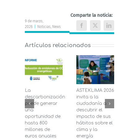
Comparte la noticia:
9 de marzo,
2026
|
Noticias
,
News
Facebook
X
LinkedIn
Artículos relacionados
La
ASTEKLIMA 2026
La D
descarbonización
invita a la
de C
puede generar
ciudadanía a
dest
una
descubrir el
200.
oportunidad de
impacto de sus
la in
hasta 800
hábitos sobre el
pane
millones de
clima y la
en s
euros anuales
energía
de b