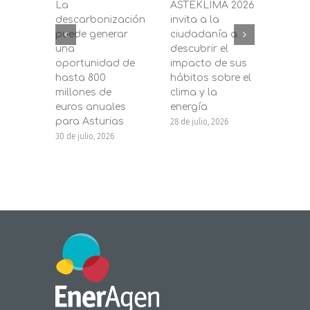
La
ASTEKLIMA 2026
La D
descarbonización
invita a la
de C
puede generar
ciudadanía a
dest
una
descubrir el
200.
oportunidad de
impacto de sus
la in
hasta 800
hábitos sobre el
pane
millones de
clima y la
en s
euros anuales
energía
de b
para Asturias
28 de julio, 2026
27 de j
30 de julio, 2026