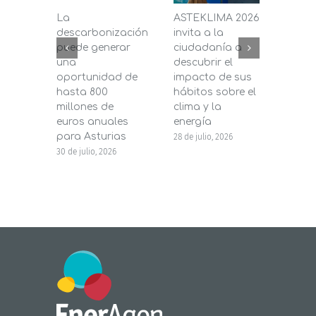
La
ASTEKLIMA 2026
La D
descarbonización
invita a la
de C
puede generar
ciudadanía a
dest
una
descubrir el
200.
oportunidad de
impacto de sus
la in
hasta 800
hábitos sobre el
pane
millones de
clima y la
en s
euros anuales
energía
de b
para Asturias
28 de julio, 2026
27 de j
30 de julio, 2026