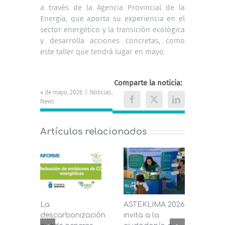
a través de la Agencia Provincial de la
Energía, que aporta su experiencia en el
sector energético y la transición ecológica
y desarrolla acciones concretas, como
este taller que tendrá lugar en mayo.
Comparte la noticia:
4 de mayo, 2026
|
Noticias
,
News
Facebook
X
LinkedIn
Artículos relacionados
La
ASTEKLIMA 2026
La D
descarbonización
invita a la
de C