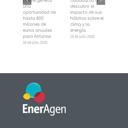
puede generar
ciudadanía a
dest
una
descubrir el
200.
oportunidad de
impacto de sus
la in
hasta 800
hábitos sobre el
pane
millones de
clima y la
en s
euros anuales
energía
de b
para Asturias
28 de julio, 2026
27 de j
30 de julio, 2026