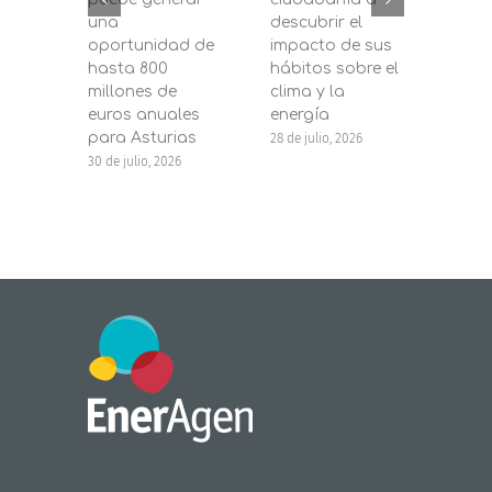
una
descubrir el
200.
oportunidad de
impacto de sus
la in
hasta 800
hábitos sobre el
pane
millones de
clima y la
en s
euros anuales
energía
de b
para Asturias
28 de julio, 2026
27 de j
30 de julio, 2026