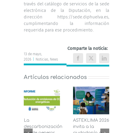
través del catálogo de servicios de la sede
electrónica de la Diputación, en la
dirección https://sede.diphuelva.es,
cumplimentando la información
requerida para ese procedimiento.
Comparte la noticia:
13 de mayo,
2026
|
Noticias
,
News
Facebook
X
LinkedIn
Artículos relacionados
La
ASTEKLIMA 2026
La D
descarbonización
invita a la
de C
puede generar
ciudadanía a
dest