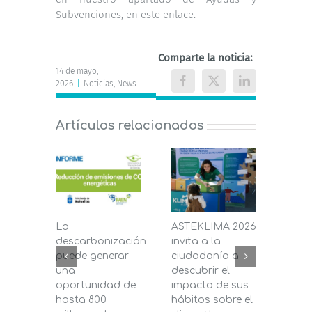
Subvenciones,
en este enlace.
Comparte la noticia:
14 de mayo,
2026
|
Noticias
,
News
Facebook
X
LinkedIn
Artículos relacionados
La
ASTEKLIMA 2026
La D
descarbonización
invita a la
de C
puede generar
ciudadanía a
dest
una
descubrir el
200.
oportunidad de
impacto de sus
la in
hasta 800
hábitos sobre el
pane