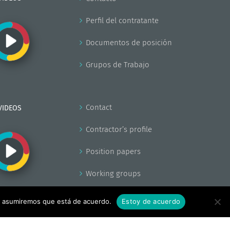
Perfil del contratante
Documentos de posición
Grupos de Trabajo
Contact
VIDEOS
Contractor’s profile
Position papers
Working groups
tio asumiremos que está de acuerdo.
Estoy de acuerdo
Facebook
X
YouTube