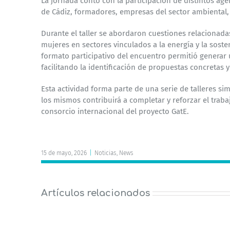
La jornada contó con la participación de distintos agen
de Cádiz,
formadores, empresas del sector ambiental,
Durante el taller se abordaron cuestiones relaciona
mujeres en sectores
vinculados a la energía y la sost
formato participativo del encuentro
permitió generar 
facilitando la identificación de propuestas concretas
Esta actividad forma parte de una serie de talleres si
los mismos
contribuirá a completar y reforzar el traba
consorcio internacional del
proyecto GatE.
15 de mayo, 2026
|
Noticias
,
News
Artículos relacionados