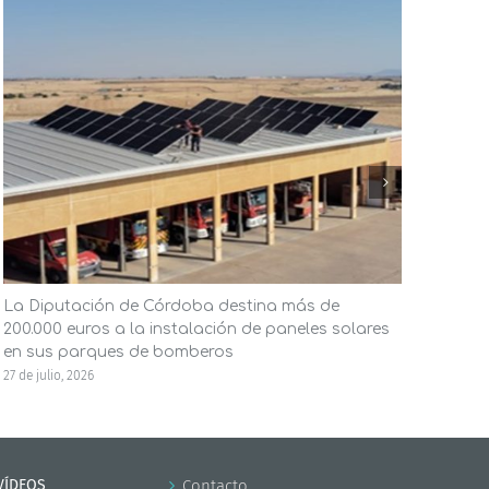
La Diputación de Córdoba destina más de
El A
200.000 euros a la instalación de paneles solares
ener
en sus parques de bomberos
la in
27 de julio, 2026
23 de j
VÍDEOS
Contacto