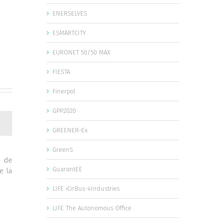
ENERSELVES
ESMARTCITY
EURONET 50/50 MAX
FIESTA
Finerpol
GPP2020
GREENER-Ex
GreenS
s de
GuarantEE
e la
LIFE iCirBus-4Industries
LIFE The Autonomous Office