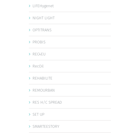
LIFEHygenet
NIGHT LIGHT
OPTITRANS
PROBIS
REC4EU
RecOil
REHABILITE
REMOURBAN
RES H/C SPREAD
SET UP
SMARTEESTORY