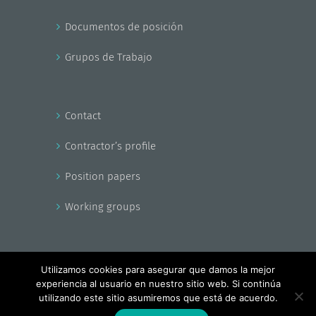
Documentos de posición
Grupos de Trabajo
Contact
Contractor’s profile
Position papers
Working groups
Utilizamos cookies para asegurar que damos la mejor
experiencia al usuario en nuestro sitio web. Si continúa
Copyright - EnerAgen 2017
utilizando este sitio asumiremos que está de acuerdo.
Facebook
X
YouTube