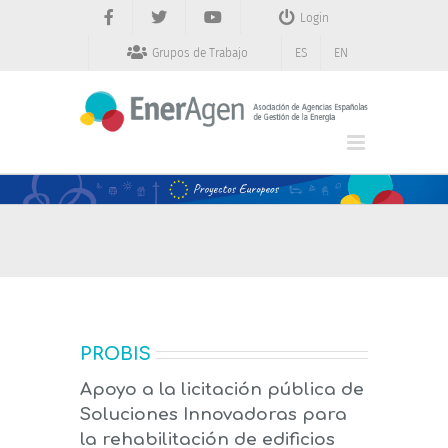
Saltar
Login
al
contenido
Grupos de Trabajo
ES
EN
PROBIS
Apoyo a la licitación pública de
Soluciones Innovadoras para
la rehabilitación de edificios