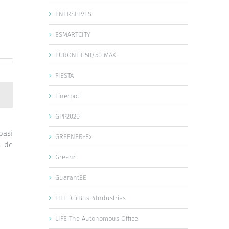
ENERSELVES
ESMARTCITY
EURONET 50/50 MAX
FIESTA
Finerpol
GPP2020
basi
GREENER-Ex
s de
GreenS
GuarantEE
LIFE iCirBus-4Industries
LIFE The Autonomous Office