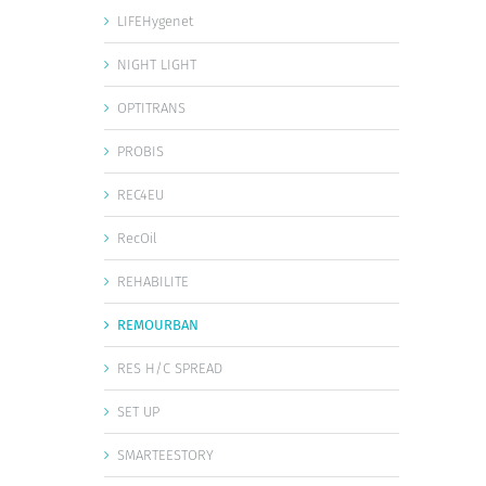
LIFEHygenet
NIGHT LIGHT
OPTITRANS
PROBIS
REC4EU
RecOil
REHABILITE
REMOURBAN
RES H/C SPREAD
SET UP
SMARTEESTORY