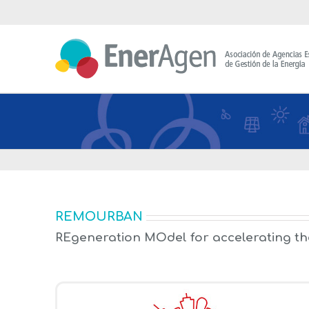
Saltar
al
contenido
REMOURBAN
REgeneration MOdel for accelerating t