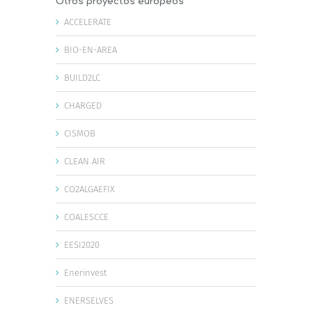
Otros proyectos europeos
ACCELERATE
BIO-EN-AREA
BUILD2LC
CHARGED
CISMOB
CLEAN AIR
CO2ALGAEFIX
COALESCCE
EESI2020
Enerinvest
ENERSELVES