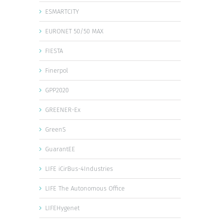
ESMARTCITY
EURONET 50/50 MAX
FIESTA
Finerpol
GPP2020
GREENER-Ex
GreenS
GuarantEE
LIFE iCirBus-4Industries
LIFE The Autonomous Office
LIFEHygenet