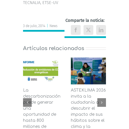
TECNALIA, ETSE-UV
Comparte la noticia:
3 de julio, 2014
|
News
Facebook
X
LinkedIn
Artículos relacionados
La
ASTEKLIMA 2026
La D
descarbonización
invita a la
de C
puede generar
ciudadanía a
dest
una
descubrir el
200.
oportunidad de
impacto de sus
la in
hasta 800
hábitos sobre el
pane
millones de
clima y la
en s