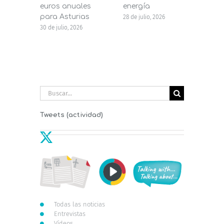
euros anuales
energía
de b
para Asturias
28 de julio, 2026
27 de j
30 de julio, 2026
Buscar:
Tweets (actividad)
Todas las noticias
Entrevistas
Vídeos