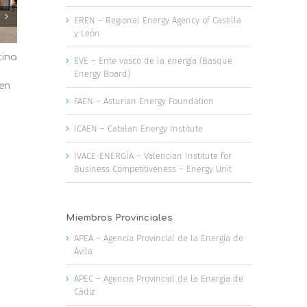
EREN – Regional Energy Agency of Castilla
y León
tina
El AMB aprueba medidas para
Las oficina
EVE – Ente vasco de la energía (Basque
fomentar las energías renovables,
Valencia a
Energy Board)
 en
la disponibilidad de agua y la
reducir la f
infraestructura verde
ola de calo
FAEN – Asturian Energy Foundation
23 de julio, 2026
22 de julio, 2026
ICAEN – Catalan Energy Institute
IVACE-ENERGÍA – Valencian Institute for
Business Competitiveness – Energy Unit
Miembros Provinciales
APEA – Agencia Provincial de la Energía de
Ávila
APEC – Agencia Provincial de la Energía de
Cádiz