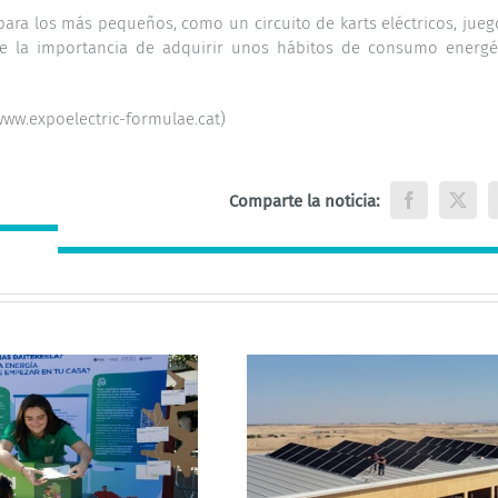
para los más pequeños, como un circuito de karts eléctricos, jueg
obre la importancia de adquirir unos hábitos de consumo energé
ww.expoelectric-formulae.cat)
Comparte la noticia:
Facebook
X