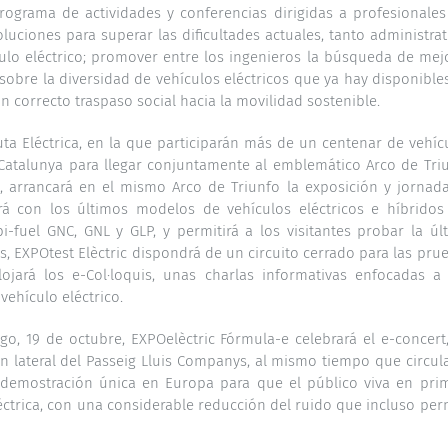
programa de actividades y conferencias dirigidas a profesionales
oluciones para superar las dificultades actuales, tanto administrat
ulo eléctrico; promover entre los ingenieros la búsqueda de mej
 sobre la diversidad de vehículos eléctricos que ya hay disponible
n correcto traspaso social hacia la movilidad sostenible.
Ruta Eléctrica, en la que participarán más de un centenar de vehíc
 Catalunya para llegar conjuntamente al emblemático Arco de Tri
e, arrancará en el mismo Arco de Triunfo la exposición y jornad
rá con los últimos modelos de vehículos eléctricos e híbridos
fuel GNC, GNL y GLP, y permitirá a los visitantes probar la úl
, EXPOtest Elèctric dispondrá de un circuito cerrado para las pru
lojará los e-Col·loquis, unas charlas informativas enfocadas a
vehículo eléctrico.
o, 19 de octubre, EXPOelèctric Fórmula-e celebrará el e-concert
n lateral del Passeig Lluis Companys, al mismo tiempo que circul
a demostración única en Europa para que el público viva en pri
ctrica, con una considerable reducción del ruido que incluso per