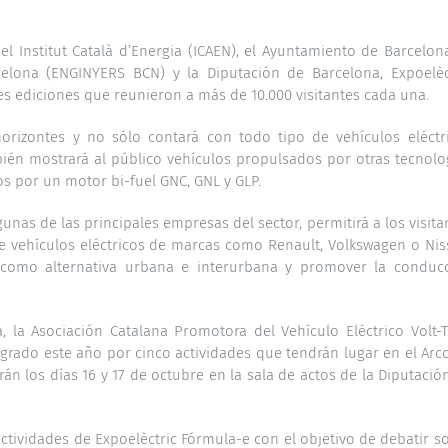
el Institut Català d’Energia (ICAEN), el Ayuntamiento de Barcelona
celona (ENGINYERS BCN) y la Diputación de Barcelona, Expoelèc
es ediciones que reunieron a más de 10.000 visitantes cada una.
orizontes y no sólo contará con todo tipo de vehículos eléctr
ambién mostrará al público vehículos propulsados por otras tecnolo
s por un motor bi-fuel GNC, GNL y GLP.
unas de las principales empresas del sector, permitirá a los visita
e vehículos eléctricos de marcas como Renault, Volkswagen o Nis
co como alternativa urbana e interurbana y promover la conduc
 la Asociación Catalana Promotora del Vehículo Eléctrico Volt-T
egrado este año por cinco actividades que tendrán lugar en el Arc
rán los días 16 y 17 de octubre en la sala de actos de la Diputació
ctividades de Expoelèctric Fórmula-e con el objetivo de debatir s