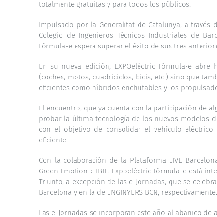
totalmente gratuitas y para todos los públicos.
Impulsado por la Generalitat de Catalunya, a través d
Colegio de Ingenieros Técnicos Industriales de Bar
Fórmula-e espera superar el éxito de sus tres anterior
En su nueva edición, EXPOelèctric Fórmula-e abre h
(coches, motos, cuadriciclos, bicis, etc.) sino que t
eficientes como híbridos enchufables y los propulsado
El encuentro, que ya cuenta con la participación de alg
probar la última tecnología de los nuevos modelos d
con el objetivo de consolidar el vehículo eléctri
eficiente.
Con la colaboración de la Plataforma LIVE Barcelona,
Green Emotion e IBIL, Expoelèctric Fórmula-e está int
Triunfo, a excepción de las e-Jornadas, que se celebra
Barcelona y en la de ENGINYERS BCN, respectivamente.
Las e-Jornadas se incorporan este año al abanico de a