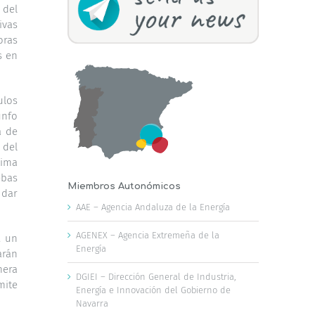
 del
ivas
oras
s en
ulos
unfo
a de
 del
tima
ebas
Miembros Autonómicos
 dar
AAE – Agencia Andaluza de la Energía
AGENEX – Agencia Extremeña de la
, un
Energía
arán
mera
DGIEI – Dirección General de Industria,
mite
Energía e Innovación del Gobierno de
Navarra