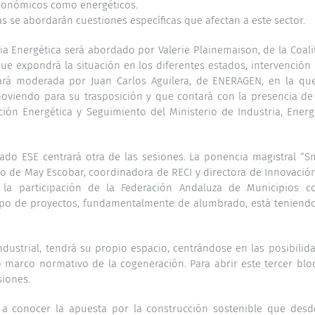
económicos como energéticos.
s se abordarán cuestiones específicas que afectan a este sector.
cia Energética será abordado por Valerie Plainemaison, de la Coali
que expondrá la situación en los diferentes estados, intervención
á moderada por Juan Carlos Aguilera, de ENERAGEN, en la qu
oviendo para su trasposición y que contará con la presencia de
ación Energética y Seguimiento del Ministerio de Industria, Energ
ado ESE centrará otra de las sesiones. La ponencia magistral “S
rgo de May Escobar, coordinadora de RECI y directora de Innovació
a participación de la Federación Andaluza de Municipios 
 tipo de proyectos, fundamentalmente de alumbrado, está teniend
ndustrial, tendrá su propio espacio, centrándose en las posibilid
 marco normativo de la cogeneración. Para abrir este tercer blo
siones.
 a conocer la apuesta por la construcción sostenible que desd