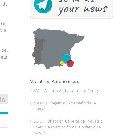
n de
-On,
Wilo
 del
onar
Miembros Autonómicos
AAE – Agencia Andaluza de la Energía
LinkedIn
AGENEX – Agencia Extremeña de la
Energía
DGIEI – Dirección General de Industria,
Energía e Innovación del Gobierno de
Navarra