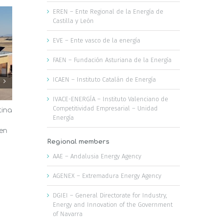
EREN – Ente Regional de la Energía de
Castilla y León
EVE – Ente vasco de la energía
FAEN – Fundación Asturiana de la Energía
ICAEN – Instituto Catalán de Energía
IVACE-ENERGÍA – Instituto Valenciano de
Competitividad Empresarial – Unidad
tina
El AMB aprueba medidas para
Las oficina
Energía
fomentar las energías renovables,
Valencia a
 en
la disponibilidad de agua y la
reducir la f
infraestructura verde
ola de calo
Regional members
23 de julio, 2026
22 de julio, 2026
AAE – Andalusia Energy Agency
AGENEX – Extremadura Energy Agency
DGIEI – General Directorate for Industry,
Energy and Innovation of the Government
of Navarra