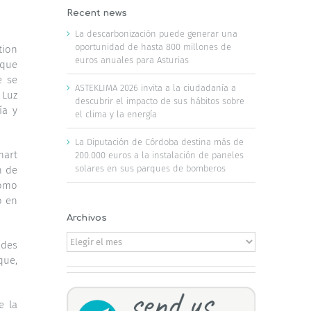
Recent news
La descarbonización puede generar una
oportunidad de hasta 800 millones de
tion
euros anuales para Asturias
 que
e se
ASTEKLIMA 2026 invita a la ciudadanía a
 Luz
descubrir el impacto de sus hábitos sobre
ía y
el clima y la energía
La Diputación de Córdoba destina más de
mart
200.000 euros a la instalación de paneles
solares en sus parques de bomberos
n de
como
o en
Archivos
Archivos
ades
que,
e la