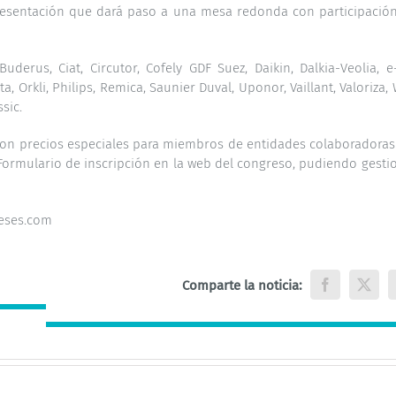
presentación que dará paso a una mesa redonda con participació
erus, Ciat, Circutor, Cofely GDF Suez, Daikin, Dalkia-Veolia, e
a, Orkli, Philips, Remica, Saunier Duval, Uponor, Vaillant, Valoriza, 
sic.
, con precios especiales para miembros de entidades colaboradoras
Formulario de inscripción en la web del congreso, pudiendo gesti
oeses.com
Comparte la noticia:
Facebook
X