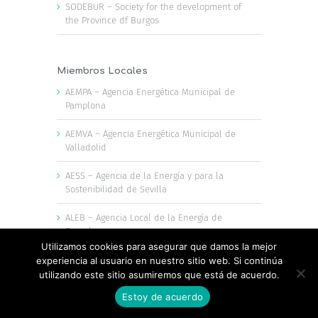
SODEBUR – Society for the development of
the Province df Burgos
Miembros Locales
AEMPA – Agencia Energética Municipal de
Pamplona
AEMVA – Agencia Energética Municipal de
Valladolid
AESS – Agencia de la Energía y para la
Sostenibilidad de Sevilla
ALEB – Agencia Local de la Energía de
Barcelona
Utilizamos cookies para asegurar que damos la mejor
ALEM – Agencia Local de la Energía y Cambio
experiencia al usuario en nuestro sitio web. Si continúa
Climático de Murcia
utilizando este sitio asumiremos que está de acuerdo.
Estoy de acuerdo
ALGE – Agencia Local Gestora de La Energía
de Las Palmas de Gran Canaria