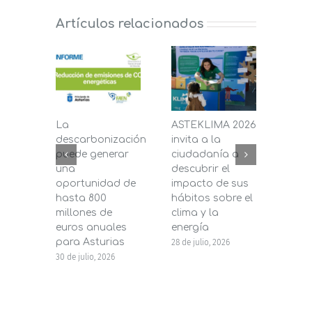
Artículos relacionados
La
ASTEKLIMA 2026
La D
descarbonización
invita a la
de C
puede generar
ciudadanía a
dest
una
descubrir el
200.
oportunidad de
impacto de sus
la in
hasta 800
hábitos sobre el
pane
millones de
clima y la
en s
euros anuales
energía
de b
para Asturias
28 de julio, 2026
27 de j
30 de julio, 2026