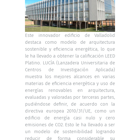
Este innovador edificio de Valladolid
destaca como modelo de arquitectura
sostenible y eficiencia energética, lo que
le ha llevado a obtener la calificación LEED
Platino. LUCÍA (Lanzadera Universitaria de
Centros de Investigación Aplicada)
muestra los mejores alcances en varias
materias de eficiencia energética y uso de
energías renovables en arquitectura,
evaluadas y valoradas por terceras partes,
pudiéndose definir, de acuerdo con la
directiva europea 2010/31/UE, como un
edificio de energía casi nulo y cero
emisiones de CO2. Esto le ha llevado a ser
un modelo de sostenibilidad logrando
reducir de forma considerable su