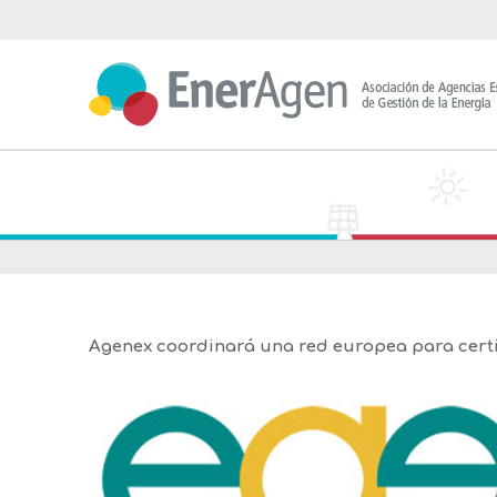
Saltar
al
contenido
Agenex coordinará una red europea para certif