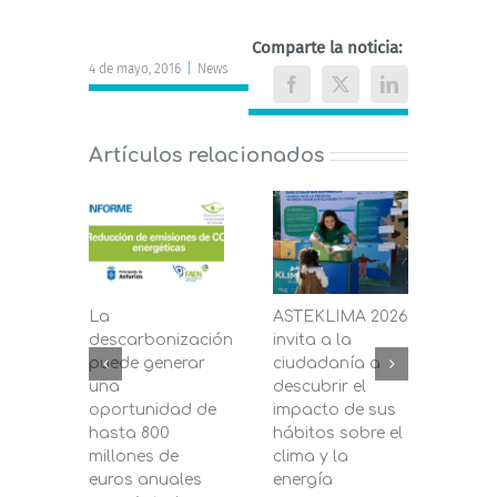
Comparte la noticia:
4 de mayo, 2016
|
News
Facebook
X
LinkedIn
Artículos relacionados
La
ASTEKLIMA 2026
La D
descarbonización
invita a la
de C
puede generar
ciudadanía a
dest
una
descubrir el
200.
oportunidad de
impacto de sus
la in
hasta 800
hábitos sobre el
pane
millones de
clima y la
en s
euros anuales
energía
de b