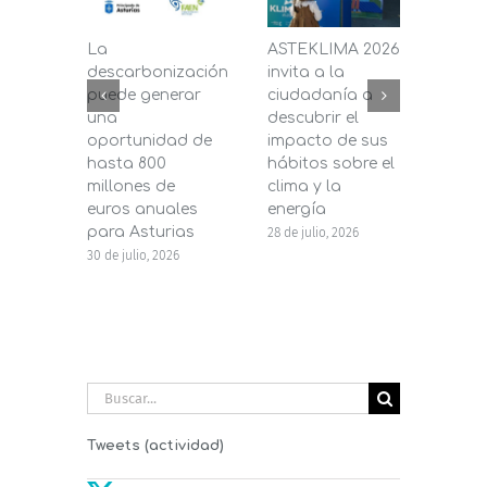
La
ASTEKLIMA 2026
La D
descarbonización
invita a la
de C
puede generar
ciudadanía a
dest
una
descubrir el
200.
oportunidad de
impacto de sus
la in
hasta 800
hábitos sobre el
pane
millones de
clima y la
en s
euros anuales
energía
de b
para Asturias
28 de julio, 2026
27 de j
30 de julio, 2026
Buscar:
Tweets (actividad)