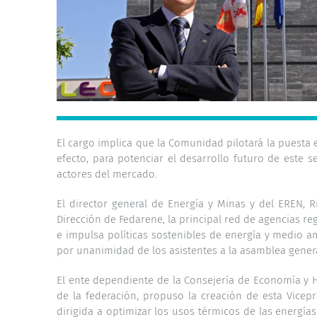
El cargo implica que la Comunidad pilotará la puesta 
efecto, para potenciar el desarrollo futuro de este 
actores del mercado.
El director general de Energía y Minas y del EREN, 
Dirección de Fedarene, la principal red de agencias r
e impulsa políticas sostenibles de energía y medio 
por unanimidad de los asistentes a la asamblea general
El ente dependiente de la Consejería de Economía y
de la federación, propuso la creación de esta Vice
dirigida a optimizar los usos térmicos de las energía