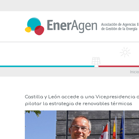
Saltar
al
contenido
Inici
Castilla y León accede a una Vicepresidencia 
pilotar la estrategia de renovables térmicas