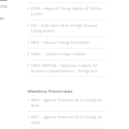
tina
El AMB aprueba medidas para
Las oficina
EREN – Regional Energy Agency of Castilla
fomentar las energías renovables,
Valencia a
y León
 en
la disponibilidad de agua y la
reducir la f
infraestructura verde
ola de calo
EVE – Ente vasco de la energía (Basque
Energy Board)
23 de julio, 2026
22 de julio, 2026
FAEN – Asturian Energy Foundation
ICAEN – Catalan Energy Institute
IVACE-ENERGÍA – Valencian Institute for
Business Competitiveness – Energy Unit
Miembros Provinciales
APEA – Agencia Provincial de la Energía de
Ávila
APEC – Agencia Provincial de la Energía de
Cádiz