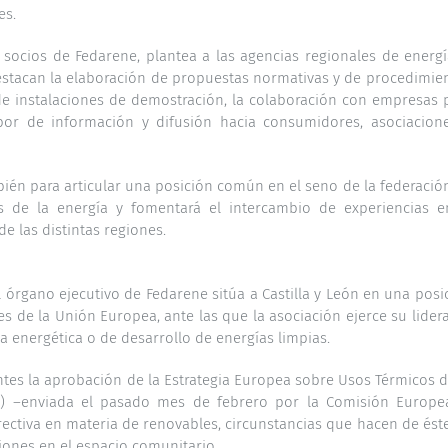
es.
socios de Fedarene, plantea a las agencias regionales de energí
estacan la elaboración de propuestas normativas y de procedimie
 de instalaciones de demostración, la colaboración con empresas 
abor de información y difusión hacia consumidores, asociacion
bién para articular una posición común en el seno de la federació
 de la energía y fomentará el intercambio de experiencias e
e las distintas regiones.
órgano ejecutivo de Fedarene sitúa a Castilla y León en una posi
nes de la Unión Europea, ante las que la asociación ejerce su lider
ia energética o de desarrollo de energías limpias.
tes la aprobación de la Estrategia Europea sobre Usos Térmicos d
és) –enviada el pasado mes de febrero por la Comisión Europe
ectiva en materia de renovables, circunstancias que hacen de ést
iones en el espacio comunitario.