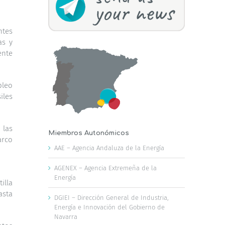
ntes
as y
ente
pleo
iles
 las
Miembros Autonómicos
arco
AAE – Agencia Andaluza de la Energía
AGENEX – Agencia Extremeña de la
Energía
illa
asta
DGIEI – Dirección General de Industria,
Energía e Innovación del Gobierno de
Navarra