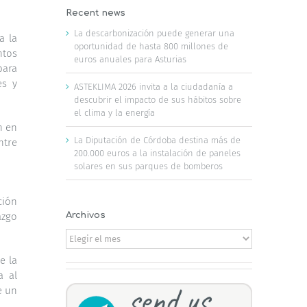
Recent news
La descarbonización puede generar una
a la
oportunidad de hasta 800 millones de
ntos
euros anuales para Asturias
para
es y
ASTEKLIMA 2026 invita a la ciudadanía a
descubrir el impacto de sus hábitos sobre
el clima y la energía
n en
La Diputación de Córdoba destina más de
ntre
200.000 euros a la instalación de paneles
solares en sus parques de bomberos
ción
Archivos
azgo
Archivos
e la
a al
e un