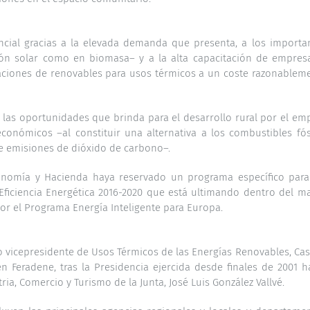
encial gracias a la elevada demanda que presenta, a los importa
ción solar como en biomasa– y a la alta capacitación de empres
alaciones de renovables para usos térmicos a un coste razonablem
 las oportunidades que brinda para el desarrollo rural por el em
económicos –al constituir una alternativa a los combustibles fós
e emisiones de dióxido de carbono–.
onomía y Hacienda haya reservado un programa específico para
Eficiencia Energética 2016-2020 que está ultimando dentro del m
r el Programa Energía Inteligente para Europa.
 vicepresidente de Usos Térmicos de las Energías Renovables, Cast
 Feradene, tras la Presidencia ejercida desde finales de 2001 h
a, Comercio y Turismo de la Junta, José Luis González Vallvé.