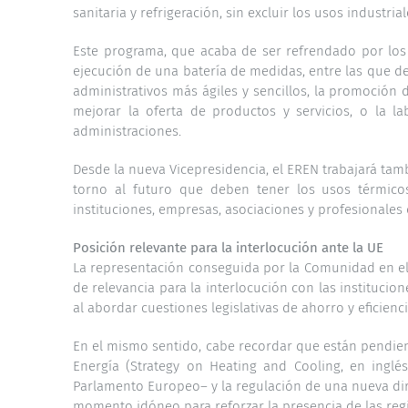
sanitaria y refrigeración, sin excluir los usos industrial
Este programa, que acaba de ser refrendado por los 
ejecución de una batería de medidas, entre las que d
administrativos más ágiles y sencillos, la promoción
mejorar la oferta de productos y servicios, o la l
administraciones.
Desde la nueva Vicepresidencia, el EREN trabajará tam
torno al futuro que deben tener los usos térmicos
instituciones, empresas, asociaciones y profesionales d
Posición relevante para la interlocución ante la UE
La representación conseguida por la Comunidad en el 
de relevancia para la interlocución con las institucio
al abordar cuestiones legislativas de ahorro y eficienc
En el mismo sentido, cabe recordar que están pendien
Energía (Strategy on Heating and Cooling, en ingl
Parlamento Europeo– y la regulación de una nueva dir
momento idóneo para reforzar la presencia de las reg