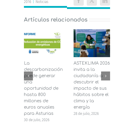
2016
|
Noticias
Facebook
X
LinkedIn
Artículos relacionados
La
ASTEKLIMA 2026
La D
descarbonización
invita a la
de C
puede generar
ciudadanía a
dest
una
descubrir el
200.
oportunidad de
impacto de sus
la in
hasta 800
hábitos sobre el
pane
millones de
clima y la
en s
euros anuales
energía
de b
para Asturias
28 de julio, 2026
27 de j
30 de julio, 2026