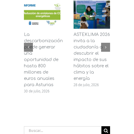
La
ASTEKLIMA 2026
La D
descarbonización
invita a la
de C
puede generar
ciudadanía a
dest
una
descubrir el
200.
oportunidad de
impacto de sus
la in
hasta 800
hábitos sobre el
pane
millones de
clima y la
en s
euros anuales
energía
de b
para Asturias
28 de julio, 2026
27 de j
30 de julio, 2026
Buscar: