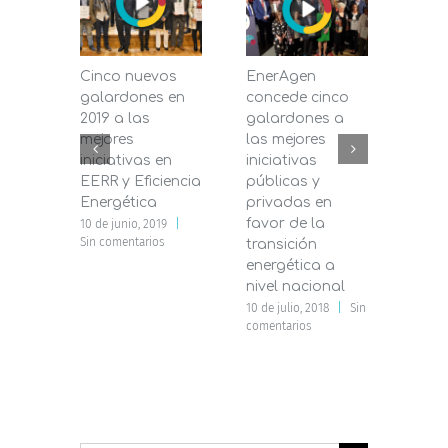
Cinco nuevos
EnerAgen
Ener
galardones en
concede cinco
celeb
2019 a las
galardones a
Encu
mejores
las mejores
Naci
iniciativas en
iniciativas
Agen
EERR y Eficiencia
públicas y
Orga
Energética
privadas en
Públi
favor de la
ámbi
10 de junio, 2019
|
Sin comentarios
transición
Ener
energética a
10 de j
coment
nivel nacional
10 de julio, 2018
|
Sin
comentarios