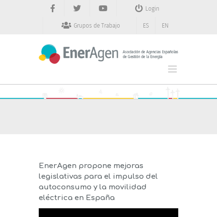
Saltar
Login
al
contenido
Grupos de Trabajo
ES
EN
EnerAgen propone mejoras
legislativas para el impulso del
autoconsumo y la movilidad
eléctrica en España