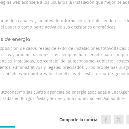
 página web aconseja a los usuarios la instalación que mejor se ad
dos los canales y fuentes de información, fortaleciendo el sect
l usuario como parte activa de sus decisiones energéticas.
as de energía
xposición de casos reales de éxito de instalaciones fotovoltaicas 
resas y administraciones. Los ejemplos han servido para compart
ncias instaladas, porcentaje de autoconsumo cubierto, coste
ntos administrativos y legales precisados y los problemas surg
los posibles promotores los beneficios de esta forma de genera
el autoconsumo las cuatro agencias de energía asociadas a EnerAge
alizadas en Burgos, Ávila y Soria– y una municipal –en Valladolid–.
Comparte la noticia:
Facebook
X