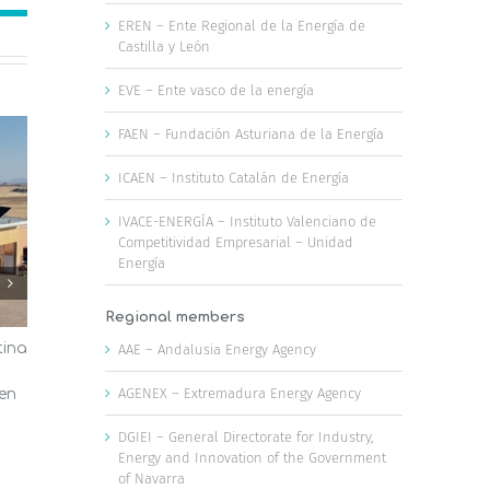
EREN – Ente Regional de la Energía de
Castilla y León
EVE – Ente vasco de la energía
FAEN – Fundación Asturiana de la Energía
ICAEN – Instituto Catalán de Energía
IVACE-ENERGÍA – Instituto Valenciano de
Competitividad Empresarial – Unidad
Energía
Regional members
tina
El AMB aprueba medidas para
Las oficina
AAE – Andalusia Energy Agency
fomentar las energías renovables,
Valencia a
AGENEX – Extremadura Energy Agency
 en
la disponibilidad de agua y la
reducir la f
infraestructura verde
ola de calo
DGIEI – General Directorate for Industry,
23 de julio, 2026
22 de julio, 2026
Energy and Innovation of the Government
of Navarra