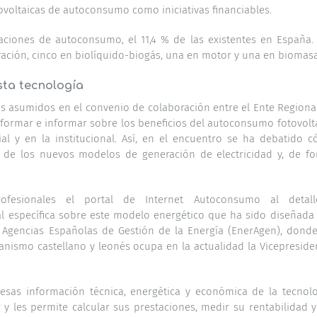
tovoltaicas de autoconsumo como iniciativas financiables.
laciones de autoconsumo, el 11,4 % de las existentes en España.
eración, cinco en biolíquido-biogás, una en motor y una en biomasa
sta tecnología
 asumidos en el convenio de colaboración entre el Ente Regiona
de formar e informar sobre los beneficios del autoconsumo fotovolt
al y en la institucional. Así, en el encuentro se ha debatido 
o de los nuevos modelos de generación de electricidad y, de f
fesionales el portal de Internet Autoconsumo al detall
al específica sobre este modelo energético que ha sido diseñada
 Agencias Españolas de Gestión de la Energía (EnerAgen), dond
anismo castellano y leonés ocupa en la actualidad la Vicepreside
esas información técnica, energética y económica de la tecnolo
 y les permite calcular sus prestaciones, medir su rentabilidad y