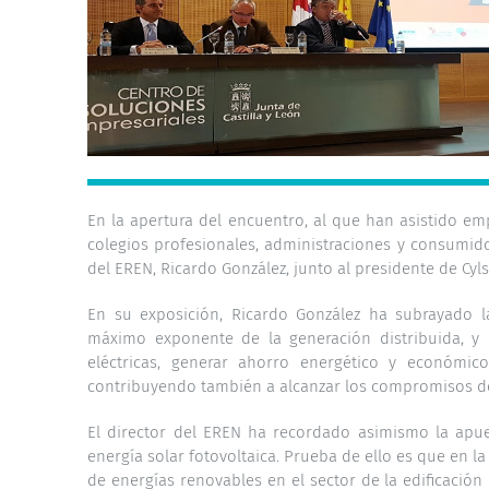
En la apertura del encuentro, al que han asistido em
colegios profesionales, administraciones y consumido
del EREN, Ricardo González, junto al presidente de Cyls
En su exposición, Ricardo González ha subrayado
máximo exponente de la generación distribuida, y 
eléctricas, generar ahorro energético y económico
contribuyendo también a alcanzar los compromisos de 
El director del EREN ha recordado asimismo la apu
energía solar fotovoltaica. Prueba de ello es que en l
de energías renovables en el sector de la edificación