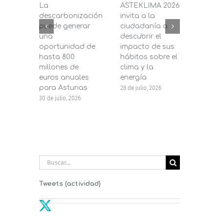
La
ASTEKLIMA 2026
La D
descarbonización
invita a la
de C
puede generar
ciudadanía a
dest
una
descubrir el
200.
oportunidad de
impacto de sus
la in
hasta 800
hábitos sobre el
pane
millones de
clima y la
en s
euros anuales
energía
de b
para Asturias
28 de julio, 2026
27 de j
30 de julio, 2026
Buscar:
Tweets (actividad)