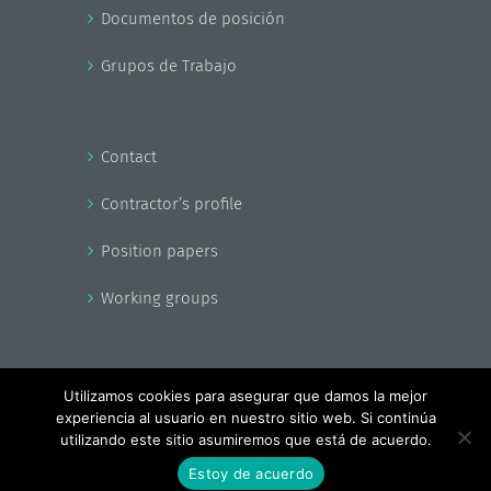
Documentos de posición
Grupos de Trabajo
Contact
Contractor’s profile
Position papers
Working groups
Utilizamos cookies para asegurar que damos la mejor
experiencia al usuario en nuestro sitio web. Si continúa
Copyright - EnerAgen 2017
utilizando este sitio asumiremos que está de acuerdo.
Facebook
X
YouTube
Estoy de acuerdo