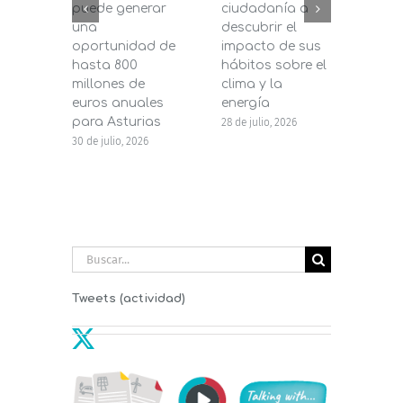
puede generar
ciudadanía a
dest
una
descubrir el
200.
oportunidad de
impacto de sus
la in
hasta 800
hábitos sobre el
pane
millones de
clima y la
en s
euros anuales
energía
de b
para Asturias
28 de julio, 2026
27 de j
30 de julio, 2026
Buscar:
Tweets (actividad)