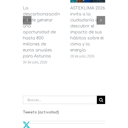
La
ASTEKLIMA 2026
La D
descarbonización
invita a la
de C
puede generar
ciudadanía a
dest
una
descubrir el
200.
oportunidad de
impacto de sus
la in
hasta 800
hábitos sobre el
pane
millones de
clima y la
en s
euros anuales
energía
de b
para Asturias
28 de julio, 2026
27 de j
30 de julio, 2026
Buscar:
Tweets (actividad)