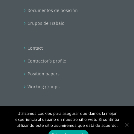
Documentos de posición
Grupos de Trabajo
Contact
Contractor’s profile
Position papers
Working groups
Utilizamos cookies para asegurar que damos la mejor
experiencia al usuario en nuestro sitio web. Si continúa
Copyright - EnerAgen 2017
utilizando este sitio asumiremos que está de acuerdo.
Facebook
X
YouTube