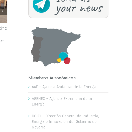
tina
El AMB aprueba medidas para
Las oficina
fomentar las energías renovables,
Valencia a
 en
la disponibilidad de agua y la
reducir la f
infraestructura verde
ola de calo
23 de julio, 2026
22 de julio, 2026
Miembros Autonómicos
AAE – Agencia Andaluza de la Energía
AGENEX – Agencia Extremeña de la
Energía
DGIEI – Dirección General de Industria,
Energía e Innovación del Gobierno de
Navarra