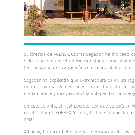
El director de AGENEX, Cosme Segador, ha indicado q
sido criticado a nivel internacional por varias insti
los consumidores extremeños en cuanto al ahorro ec
Segador ha explicado que Extremadura es de las re
una de las más beneficiadas con el fomento del a
contaminante y que permitirá la independencia energét
En este sentido, el Real Decreto-Ley, que ya está en 
del director de AGENEX “es muy factible en nuestra re
solar”.
Además, ha recordado que la amortización de las i