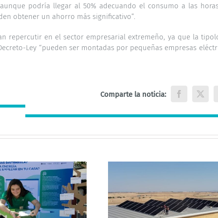
“aunque podría llegar al 50% adecuando el consumo a las hora
den obtener un ahorro más significativo”.
 repercutir en el sector empresarial extremeño, ya que la tipol
 Decreto-Ley “pueden ser montadas por pequeñas empresas eléctr
Comparte la noticia:
Facebook
X