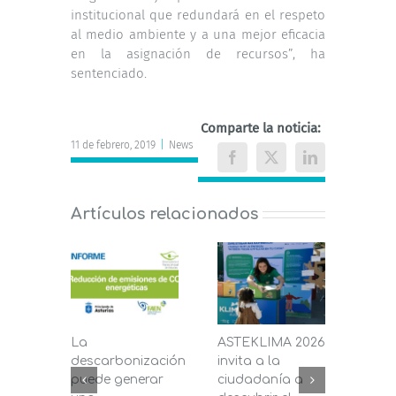
institucional que redundará en el respeto
al medio ambiente y a una mejor eficacia
en la asignación de recursos”, ha
sentenciado.
Comparte la noticia:
11 de febrero, 2019
|
News
Facebook
X
LinkedIn
Artículos relacionados
La
ASTEKLIMA 2026
La D
descarbonización
invita a la
de C
puede generar
ciudadanía a
dest