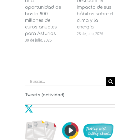
una
descubrir el
200.
oportunidad de
impacto de sus
la in
hasta 800
hábitos sobre el
pane
millones de
clima y la
en s
euros anuales
energía
de b
para Asturias
28 de julio, 2026
27 de j
30 de julio, 2026
Buscar:
Tweets (actividad)