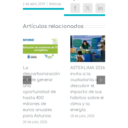
2 de abril, 2019
|
Noticias
Facebook
X
LinkedIn
Artículos relacionados
La
ASTEKLIMA 2026
La D
descarbonización
invita a la
de C
puede generar
ciudadanía a
dest
una
descubrir el
200.
oportunidad de
impacto de sus
la in
hasta 800
hábitos sobre el
pane
millones de
clima y la
en s
euros anuales
energía
de b
para Asturias
28 de julio, 2026
27 de j
30 de julio, 2026