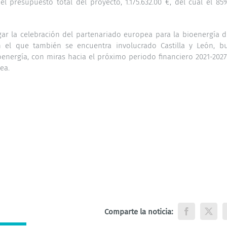
 presupuesto total del proyecto, 1.175.632.00 €, del cual el 85
ar la celebración del partenariado europea para la bioenergía d
en el que también se encuentra involucrado Castilla y León, b
oenergía, con miras hacia el próximo periodo financiero 2021-2027
ea.
Comparte la noticia:
Facebook
X