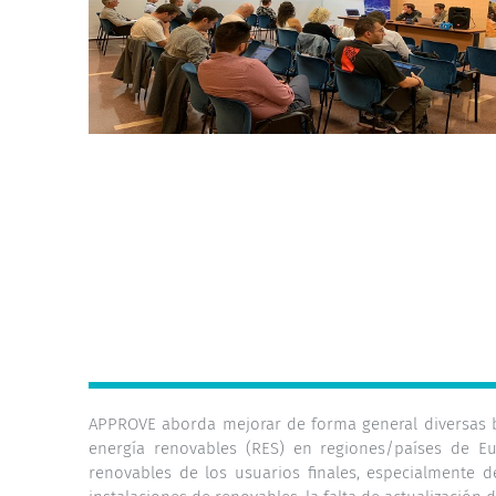
APPROVE aborda mejorar de forma general diversas b
energía renovables (RES) en regiones/países de E
renovables de los usuarios finales, especialmente d