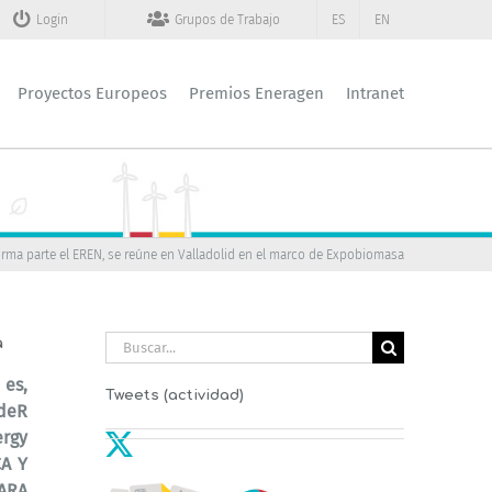
Login
Grupos de Trabajo
ES
EN
Proyectos Europeos
Premios Eneragen
Intranet
rma parte el EREN, se reúne en Valladolid en el marco de Expobiomasa
Buscar:
a
es,
Tweets (actividad)
deR
ergy
CA Y
ARA