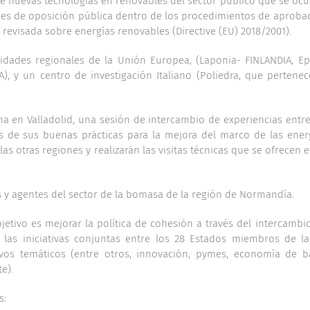
n de nuevas tecnologías en renovables del sector público que se oc
nes de oposición pública dentro de los procedimientos de aproba
 revisada sobre energías renovables (Directive (EU) 2018/2001).
idades regionales de la Unión Europea, (Laponia- FINLANDIA, Ep
, y un centro de investigación Italiano (Poliedra, que pertenec
na en Valladolid, una sesión de intercambio de experiencias entre
s de sus buenas prácticas para la mejora del marco de las ener
s otras regiones y realizarán las visitas técnicas que se ofrecen e
 y agentes del sector de la bomasa de la región de Normandía.
tivo es mejorar la política de cohesión a través del intercambi
y las iniciativas conjuntas entre los 28 Estados miembros de l
vos temáticos (entre otros, innovación, pymes, economía de b
e).
s: