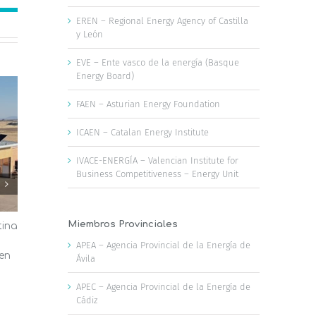
EREN – Regional Energy Agency of Castilla
y León
EVE – Ente vasco de la energía (Basque
Energy Board)
FAEN – Asturian Energy Foundation
ICAEN – Catalan Energy Institute
IVACE-ENERGÍA – Valencian Institute for
Business Competitiveness – Energy Unit
Miembros Provinciales
tina
El AMB aprueba medidas para
Las oficina
fomentar las energías renovables,
Valencia a
APEA – Agencia Provincial de la Energía de
 en
la disponibilidad de agua y la
reducir la f
Ávila
infraestructura verde
ola de calo
23 de julio, 2026
22 de julio, 2026
APEC – Agencia Provincial de la Energía de
Cádiz