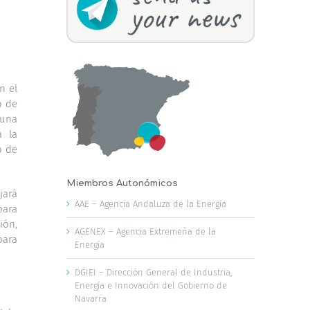
n el
o de
 una
a la
o de
Miembros Autonómicos
jará
AAE – Agencia Andaluza de la Energía
para
ión,
AGENEX – Agencia Extremeña de la
para
Energía
DGIEI – Dirección General de Industria,
Energía e Innovación del Gobierno de
Navarra