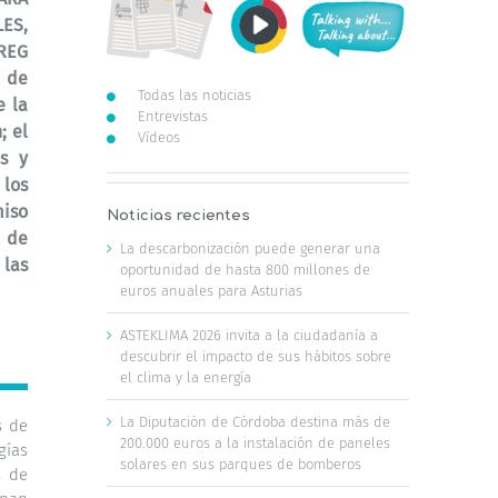
ES,
REG
o de
Todas las noticias
e la
Entrevistas
; el
Vídeos
s y
 los
iso
Noticias recientes
 de
La descarbonización puede generar una
 las
oportunidad de hasta 800 millones de
euros anuales para Asturias
ASTEKLIMA 2026 invita a la ciudadanía a
descubrir el impacto de sus hábitos sobre
el clima y la energía
La Diputación de Córdoba destina más de
s de
200.000 euros a la instalación de paneles
gías
solares en sus parques de bomberos
s de