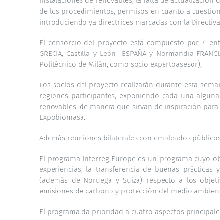
instalaciones de renovables, la falta de actualizació
de los procedimientos, permisos en cuanto a cuestio
introduciendo ya directrices marcadas con la Directiva
El consorcio del proyecto está compuesto por 4 ent
GRECIA, Castilla y León- ESPAÑA y Normandia-FRANCIA)
Politécnico de Milán, como socio expertoasesor),
Los socios del proyecto realizarán durante esta sema
regiones participantes, exponiendo cada una alguna
renovables, de manera que sirvan de inspiración para la
Expobiomasa.
Además reuniones bilaterales con empleados públicos
El programa Interreg Europe es un programa cuyo obje
experiencias, la transferencia de buenas prácticas 
(además de Noruega y Suiza) respecto a los objeti
emisiones de carbono y protección del medio ambient
El programa da prioridad a cuatro aspectos principale